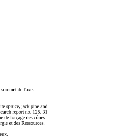
e sommet de l'axe.
te spruce, jack pine and
search report no. 125. 31
e de forçage des cônes
ergie et des Ressources.
meux.