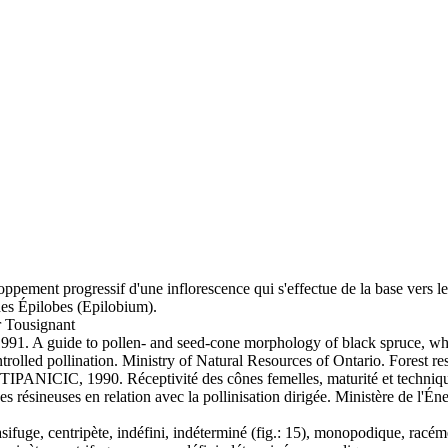
oppement progressif d'une inflorescence qui s'effectue de la base vers l
 des Épilobes (Epilobium).
 Tousignant
991. A guide to pollen- and seed-cone morphology of black spruce, whi
ntrolled pollination. Ministry of Natural Resources of Ontario. Forest re
IPANICIC, 1990. Réceptivité des cônes femelles, maturité et techniqu
s résineuses en relation avec la pollinisation dirigée. Ministère de l'Én
asifuge, centripète, indéfini, indéterminé (fig.: 15), monopodique, racé