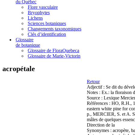
du Québec
Flore vasculaire
Bryophytes
Lichens
Sciences botaniques
Changements taxonomiques
Clés d’identification
Glossaire
de botanique
Glossaire de FloraQuebeca
Glossaire de Marie-Victorin
acropétale
Retour
Adjectif :
Se dit du dével
Notes :
Ex.: la floraison
Source :
Lexique Mercier
Références :
HO, R.H., 1
eastern white pine for co
p., MERCIER, S. et A. ST
mâles de quelques essence
Direction de la
Synonymes :
acropète, b