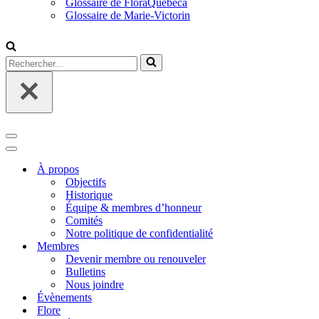
Glossaire de FloraQuebeca
Glossaire de Marie-Victorin
Rechercher...
Menu
de
Menu
navigation
de
À propos
navigation
Objectifs
Historique
Équipe & membres d’honneur
Comités
Notre politique de confidentialité
Membres
Devenir membre ou renouveler
Bulletins
Nous joindre
Évènements
Flore