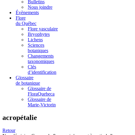
Bulletins
Nous joindre
Évènements
Flore
du Québec
Flore vasculaire
Bryophytes
Lichens
Sciences
botaniques
Changements
taxonomiques
Clés
d’identification
Glossaire
de botanique
Glossaire de
FloraQuebeca
Glossaire de
Marie-Victorin
acropétalie
Retour