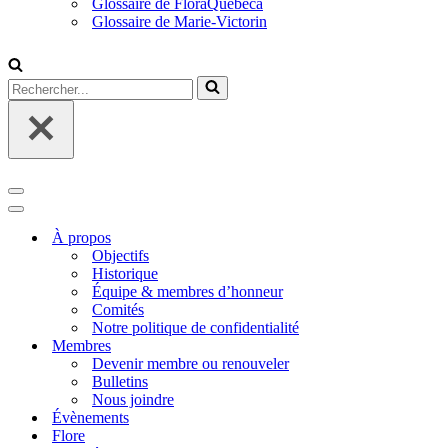
Glossaire de FloraQuebeca
Glossaire de Marie-Victorin
Rechercher...
Menu
de
Menu
navigation
de
À propos
navigation
Objectifs
Historique
Équipe & membres d’honneur
Comités
Notre politique de confidentialité
Membres
Devenir membre ou renouveler
Bulletins
Nous joindre
Évènements
Flore