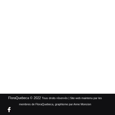
FloraQuebeca © 2022
Tous droits réservés | Site web maintenu par les
membres de FloraQuebeca, graphisme par Anne Moncion