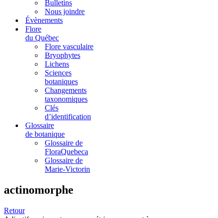
Bulletins
Nous joindre
Évènements
Flore
du Québec
Flore vasculaire
Bryophytes
Lichens
Sciences
botaniques
Changements
taxonomiques
Clés
d’identification
Glossaire
de botanique
Glossaire de
FloraQuebeca
Glossaire de
Marie-Victorin
actinomorphe
Retour