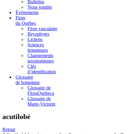
Bulletins
Nous joindre
Évènements
Flore
du Québec
Flore vasculaire
Bryophytes
Lichens
Sciences
botaniques
Changements
taxonomiques
Clés
d’identification
Glossaire
de botanique
Glossaire de
FloraQuebeca
Glossaire de
Marie-Victorin
acutilobé
Retour