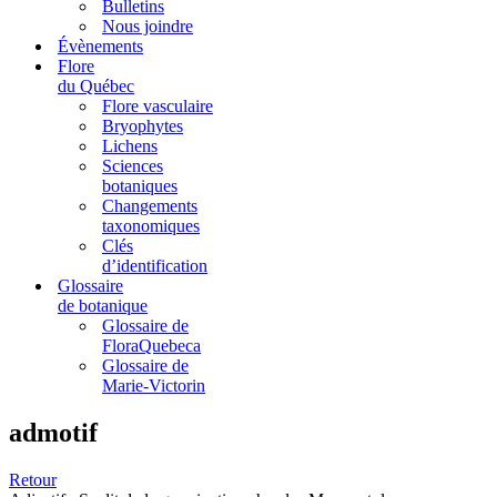
Bulletins
Nous joindre
Évènements
Flore
du Québec
Flore vasculaire
Bryophytes
Lichens
Sciences
botaniques
Changements
taxonomiques
Clés
d’identification
Glossaire
de botanique
Glossaire de
FloraQuebeca
Glossaire de
Marie-Victorin
admotif
Retour