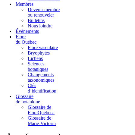
Membres
Devenir membre
ou renouveler
Bulletins
Nous joindre
Évènements
Flore
du Québec
Flore vasculaire
Bryophytes
Lichens
Sciences
botaniques
Changements
taxonomiques
Clés
d’identification
Glossaire
de botanique
Glossaire de
FloraQuebeca
Glossaire de
Marie-Victorin