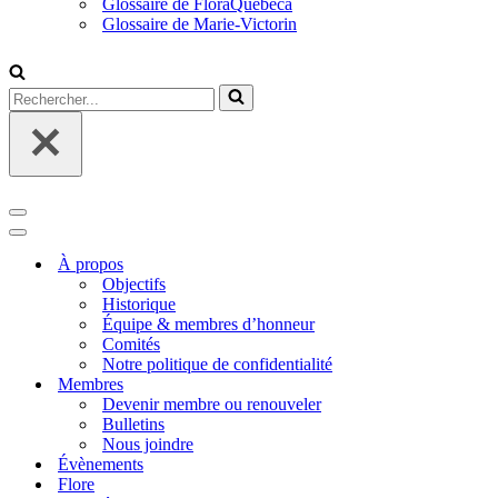
Glossaire de FloraQuebeca
Glossaire de Marie-Victorin
Rechercher...
Menu
de
Menu
navigation
de
À propos
navigation
Objectifs
Historique
Équipe & membres d’honneur
Comités
Notre politique de confidentialité
Membres
Devenir membre ou renouveler
Bulletins
Nous joindre
Évènements
Flore