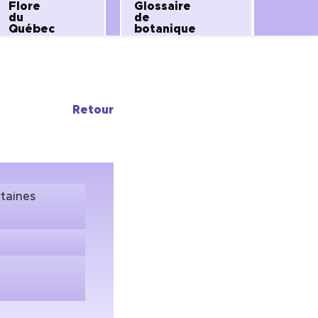
Flore
Glossaire
du
de
Québec
botanique
Retour
rtaines