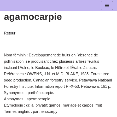
agamocarpie
Aller
au
contenu
Retour
Nom féminin :
Développement de fruits en l'absence de
pollinisation, se produisant chez plusieurs arbres feuillus
incluant l'Aulne, le Bouleau, le Hêtre et l'Érable à sucre.
Références :
OWENS, J.N. et M.D. BLAKE, 1985. Forest tree
seed production. Canadian forestry service. Petawawa Natioanl
Forestry Institute. Information report PI-X-53. Petawawa, 161 p.
Synonymes :
parthénocarpie.
Antonymes :
spermocarpie.
Étymologie :
gr. a, privatif; gamos, mariage et karpos, fruit
Termes anglais :
parthenocarpy