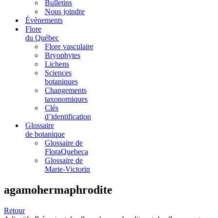
Bulletins
Nous joindre
Évènements
Flore
du Québec
Flore vasculaire
Bryophytes
Lichens
Sciences
botaniques
Changements
taxonomiques
Clés
d’identification
Glossaire
de botanique
Glossaire de
FloraQuebeca
Glossaire de
Marie-Victorin
agamohermaphrodite
Retour