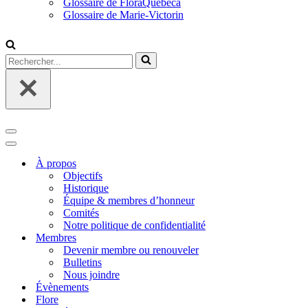
Glossaire de FloraQuebeca
Glossaire de Marie-Victorin
Rechercher...
Menu
de
Menu
navigation
de
À propos
navigation
Objectifs
Historique
Équipe & membres d’honneur
Comités
Notre politique de confidentialité
Membres
Devenir membre ou renouveler
Bulletins
Nous joindre
Évènements
Flore