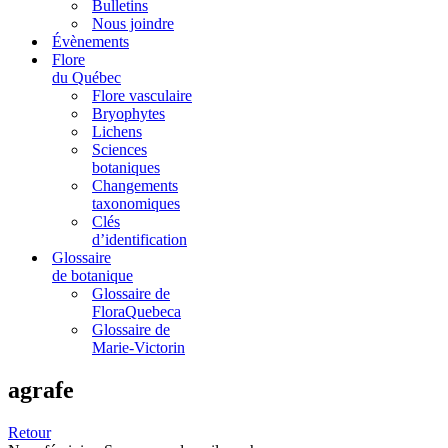
Bulletins
Nous joindre
Évènements
Flore
du Québec
Flore vasculaire
Bryophytes
Lichens
Sciences
botaniques
Changements
taxonomiques
Clés
d’identification
Glossaire
de botanique
Glossaire de
FloraQuebeca
Glossaire de
Marie-Victorin
agrafe
Retour