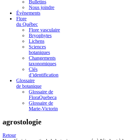
Bulletins
Nous joindre
Évènements
Flore
du Québec
Flore vasculaire
Bryophytes
Lichens
Sciences
botaniques
Changements
taxonomiques
Clés
d’identification
Glossaire
de botanique
Glossaire de
FloraQuebeca
Glossaire de
Marie-Victorin
agrostologie
Retour