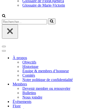
Glossaire de FloraQuebeca
Glossaire de Marie-Victorin
Rechercher...
Menu
de
Menu
navigation
de
À propos
navigation
Objectifs
Historique
Équipe & membres d’honneur
Comités
Notre politique de confidentialité
Membres
Devenir membre ou renouveler
Bulletins
Nous joindre
Évènements
Flore