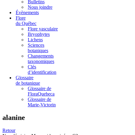
Bulletins
Nous joindre
Évènements
Flore
du Québec
Flore vasculaire
Bryophytes
Lichens
Sciences
botaniques
Changements
taxonomiques
Clés
d’identification
Glossaire
de botanique
Glossaire de
FloraQuebeca
Glossaire de
Marie-Victorin
alanine
Retour