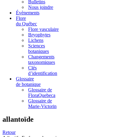
Bulletins
Nous joindre
Évènements
Flore
du Québec
Flore vasculaire
Bryophytes
Lichens
Sciences
botaniques
Changements
taxonomiques
Clés
d’identification
Glossaire
de botanique
Glossaire de
FloraQuebeca
Glossaire de
Marie-Victorin
allantoïde
Retour