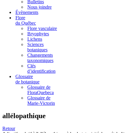
Bulletins
Nous joindre
Évènements
Flore
du Québec
Flore vasculaire
Bryophytes
Lichens
Sciences
botaniques
Changements
taxonomiques
Clés
d’identification
Glossaire
de botanique
Glossaire de
FloraQuebeca
Glossaire de
Marie-Victorin
allélopathique
Retour