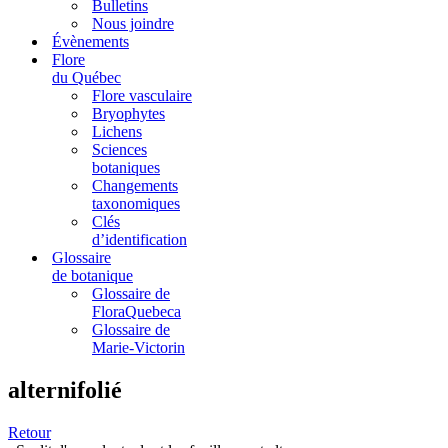
Bulletins
Nous joindre
Évènements
Flore
du Québec
Flore vasculaire
Bryophytes
Lichens
Sciences
botaniques
Changements
taxonomiques
Clés
d’identification
Glossaire
de botanique
Glossaire de
FloraQuebeca
Glossaire de
Marie-Victorin
alternifolié
Retour