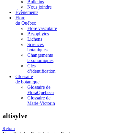
Bulletins
Nous joindre
Évènements
Flore
du Québec
Flore vasculaire
Bryophytes
Lichens
Sciences
botaniques
Changements
taxonomiques
Clés
d’identification
Glossaire
de botanique
Glossaire de
FloraQuebeca
Glossaire de
Marie-Victorin
altisylve
Retour