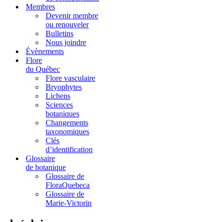
Membres
Devenir membre
ou renouveler
Bulletins
Nous joindre
Évènements
Flore
du Québec
Flore vasculaire
Bryophytes
Lichens
Sciences
botaniques
Changements
taxonomiques
Clés
d’identification
Glossaire
de botanique
Glossaire de
FloraQuebeca
Glossaire de
Marie-Victorin