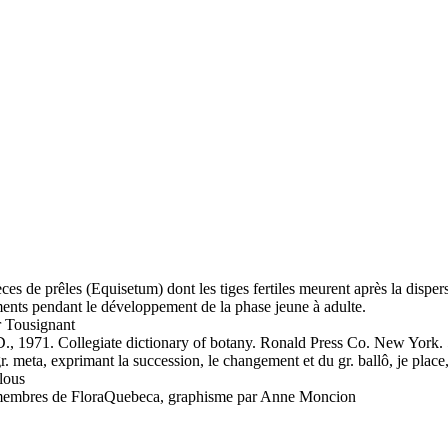
ces de prêles (Equisetum) dont les tiges fertiles meurent après la dispers
nts pendant le développement de la phase jeune à adulte.
 Tousignant
 1971. Collegiate dictionary of botany. Ronald Press Co. New York. 
 gr. meta, exprimant la succession, le changement et du gr. ballô, je place
lous
es membres de FloraQuebeca, graphisme par Anne Moncion