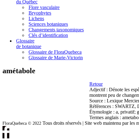
du Québec
Flore vasculaire
Bryophytes
Lichens
Sciences botaniques
Changements taxonomiques
Clés d’identification
Glossaire
de botanique
Glossaire de FloraQuebeca
Glossaire de Marie-Victorin
amétabole
Retour
Adjectif :
Dénote les espè
montrent peu de changeme
Source :
Lexique Mercier
Références :
SWARTZ, D.,
Étymologie :
a, privatif;
Termes anglais :
ametabo
Tous droits réservés | Site web maintenu par l
FloraQuebeca © 2022