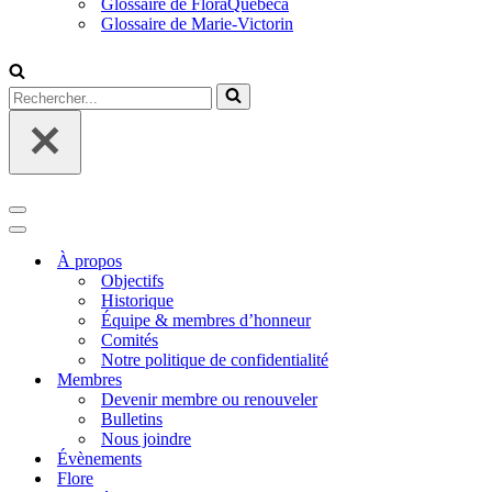
Glossaire de FloraQuebeca
Glossaire de Marie-Victorin
Rechercher...
Menu
de
Menu
navigation
de
À propos
navigation
Objectifs
Historique
Équipe & membres d’honneur
Comités
Notre politique de confidentialité
Membres
Devenir membre ou renouveler
Bulletins
Nous joindre
Évènements
Flore