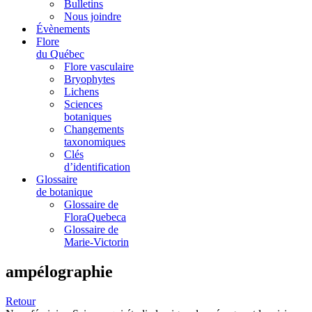
Bulletins
Nous joindre
Évènements
Flore
du Québec
Flore vasculaire
Bryophytes
Lichens
Sciences
botaniques
Changements
taxonomiques
Clés
d’identification
Glossaire
de botanique
Glossaire de
FloraQuebeca
Glossaire de
Marie-Victorin
ampélographie
Retour