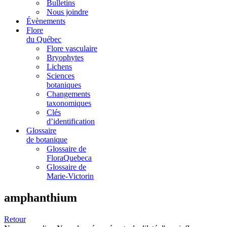
Bulletins
Nous joindre
Évènements
Flore
du Québec
Flore vasculaire
Bryophytes
Lichens
Sciences
botaniques
Changements
taxonomiques
Clés
d’identification
Glossaire
de botanique
Glossaire de
FloraQuebeca
Glossaire de
Marie-Victorin
amphanthium
Retour