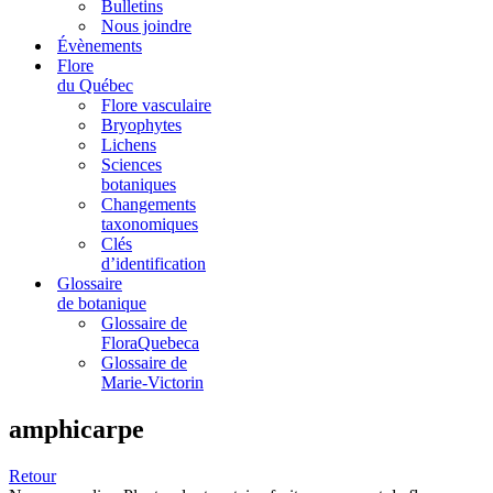
Bulletins
Nous joindre
Évènements
Flore
du Québec
Flore vasculaire
Bryophytes
Lichens
Sciences
botaniques
Changements
taxonomiques
Clés
d’identification
Glossaire
de botanique
Glossaire de
FloraQuebeca
Glossaire de
Marie-Victorin
amphicarpe
Retour