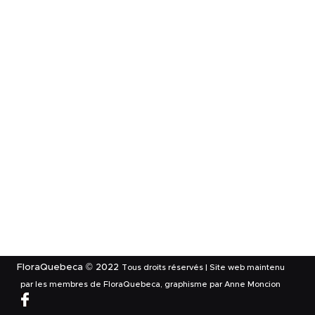
FloraQuebeca © 2022
Tous droits réservés | Site web maintenu
par les membres de FloraQuebeca, graphisme par Anne Moncion