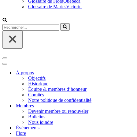
Glossaire de FloraQuebeca
Glossaire de Marie-Victorin
Rechercher...
Menu
de
Menu
navigation
de
À propos
navigation
Objectifs
Historique
Équipe & membres d’honneur
Comités
Notre politique de confidentialité
Membres
Devenir membre ou renouveler
Bulletins
Nous joindre
Évènements
Flore