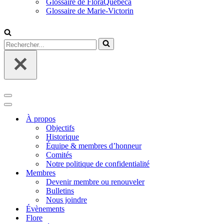
Glossaire de FloraQuebeca
Glossaire de Marie-Victorin
Rechercher...
Menu
de
Menu
navigation
de
À propos
navigation
Objectifs
Historique
Équipe & membres d’honneur
Comités
Notre politique de confidentialité
Membres
Devenir membre ou renouveler
Bulletins
Nous joindre
Évènements
Flore