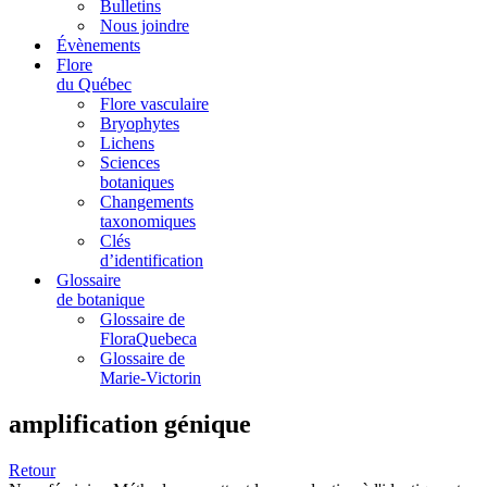
Bulletins
Nous joindre
Évènements
Flore
du Québec
Flore vasculaire
Bryophytes
Lichens
Sciences
botaniques
Changements
taxonomiques
Clés
d’identification
Glossaire
de botanique
Glossaire de
FloraQuebeca
Glossaire de
Marie-Victorin
amplification génique
Retour