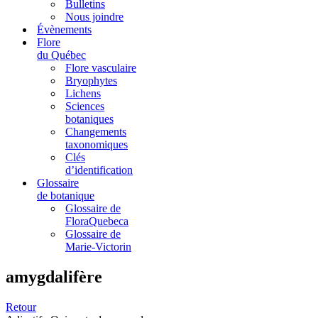
Bulletins
Nous joindre
Évènements
Flore
du Québec
Flore vasculaire
Bryophytes
Lichens
Sciences
botaniques
Changements
taxonomiques
Clés
d’identification
Glossaire
de botanique
Glossaire de
FloraQuebeca
Glossaire de
Marie-Victorin
amygdalifère
Retour