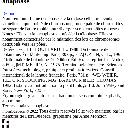
anaphase
Retour
Nom féminin :
L'une des phases de la mitose cellulaire pendant
laquelle chaque moitié de chromosome, ou de paire de chromatides,
se sépare de l'autre moitié pour diverger vers deux pôles opposés.
Notes :
Elle suit la métaphase et précède la télophase. Elle est
notamment caractérisée par la migration des lots de chromosomes
dédoublés vers les pôles.
Références :
|BL| BOULLARD, B., 1988. Dictionnaire de
botanique. Éd. Marketing. Paris, 398 p., |GA| GATIN, C.-L., 1965.
Dictionnaire de botanique. 2e édition. Éd. Kraus reprint Ltd. Vaduz,
895 p., |MT| MÉTRO, A., 1975. Terminologie forestière. Sciences
forestières, technologie, pratique et produits forestiers. Conseil
international de la langue francaise. Paris, 731 p., /WE/ WEIER,
T.E., C.R. STOCKING, M.G. BARBOUR et L.R. THOMAS,
1982. Botany : an introduction to plant biology. Éd. John Wiley and
Sons. New York, 720 p.
Étymologie :
gr. ana, de bas en haut ou en sens contraire et phasis,
apparition
Termes anglais :
anaphase
Tous droits réservés | Site web maintenu par les
FloraQuebeca © 2022
membres de FloraQuebeca, graphisme par Anne Moncion