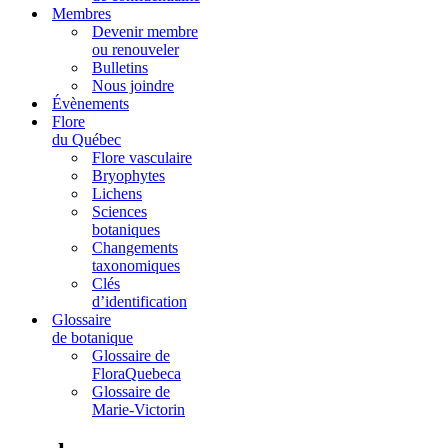
Membres
Devenir membre
ou renouveler
Bulletins
Nous joindre
Évènements
Flore
du Québec
Flore vasculaire
Bryophytes
Lichens
Sciences
botaniques
Changements
taxonomiques
Clés
d’identification
Glossaire
de botanique
Glossaire de
FloraQuebeca
Glossaire de
Marie-Victorin