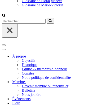
Glossaire de FloraQuebeca
Glossaire de Marie-Victorin
Rechercher...
Menu
de
Menu
navigation
de
À propos
navigation
Objectifs
Historique
Équipe & membres d’honneur
Comités
Notre politique de confidentialité
Membres
Devenir membre ou renouveler
Bulletins
Nous joindre
Évènements
Flore