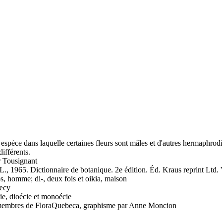
espèce dans laquelle certaines fleurs sont mâles et d'autres hermaphrodi
différents.
 Tousignant
, 1965. Dictionnaire de botanique. 2e édition. Éd. Kraus reprint Ltd.
s, homme; di-, deux fois et oikia, maison
œcy
e, dioécie et monoécie
es membres de FloraQuebeca, graphisme par Anne Moncion