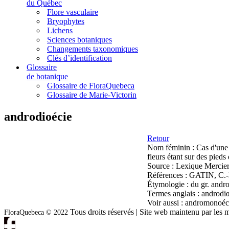
du Québec
Flore vasculaire
Bryophytes
Lichens
Sciences botaniques
Changements taxonomiques
Clés d’identification
Glossaire
de botanique
Glossaire de FloraQuebeca
Glossaire de Marie-Victorin
androdioécie
Retour
Nom féminin :
Cas d'une 
fleurs étant sur des pieds 
Source :
Lexique Mercier
Références :
GATIN, C.-L.
Étymologie :
du gr. andro
Termes anglais :
androdi
Voir aussi :
andromonoéci
Tous droits réservés | Site web maintenu par l
FloraQuebeca © 2022