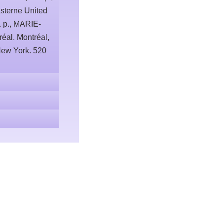
sterne United
1 p., MARIE-
éal. Montréal,
New York. 520