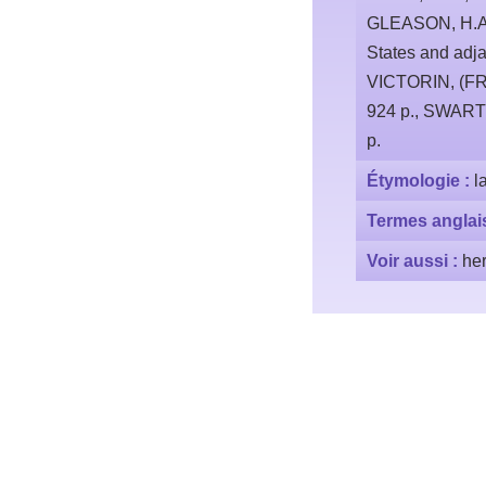
GLEASON, H.A. 
States and adj
VICTORIN, (FRÈR
924 p., SWARTZ,
p.
Étymologie :
l
Termes anglai
Voir aussi :
he