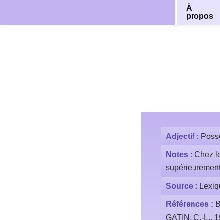
À
propos
Aller
au
contenu
Adjectif :
Possé
Notes :
Chez le
supérieurement.
Source :
Lexiq
Références :
B
GATIN, C.-L., 1