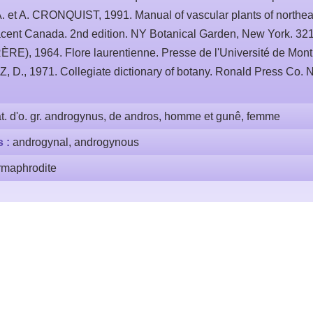
et A. CRONQUIST, 1991. Manual of vascular plants of northea
acent Canada. 2nd edition. NY Botanical Garden, New York. 32
E), 1964. Flore laurentienne. Presse de l'Université de Montr
 D., 1971. Collegiate dictionary of botany. Ronald Press Co. 
at. d'o. gr. androgynus, de andros, homme et gunê, femme
s :
androgynal, androgynous
rmaphrodite