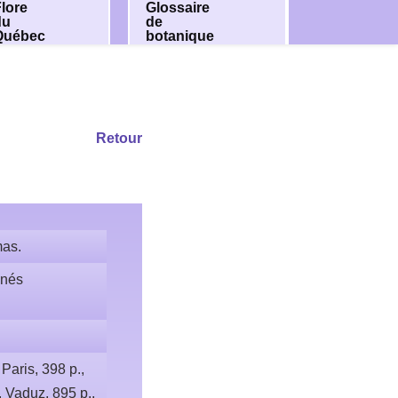
lore
Glossaire
du
de
Québec
botanique
Retour
mas.
inés
Paris, 398 p.,
. Vaduz, 895 p.,