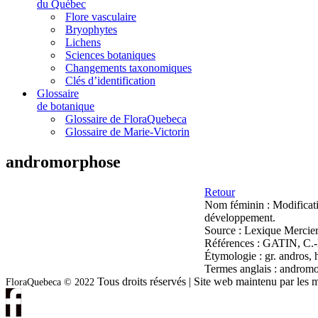
du Québec
Flore vasculaire
Bryophytes
Lichens
Sciences botaniques
Changements taxonomiques
Clés d’identification
Glossaire
de botanique
Glossaire de FloraQuebeca
Glossaire de Marie-Victorin
andromorphose
Retour
Nom féminin :
Modificati
développement.
Source :
Lexique Mercier
Références :
GATIN, C.-L.
Étymologie :
gr. andros,
Termes anglais :
andromo
Tous droits réservés | Site web maintenu par l
FloraQuebeca © 2022