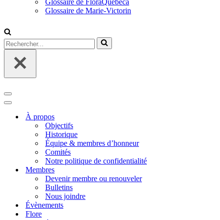
Glossaire de FloraQuebeca
Glossaire de Marie-Victorin
Rechercher...
Menu
de
Menu
navigation
de
À propos
navigation
Objectifs
Historique
Équipe & membres d’honneur
Comités
Notre politique de confidentialité
Membres
Devenir membre ou renouveler
Bulletins
Nous joindre
Évènements
Flore