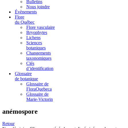
Bulletins
Nous joindre
Évènements
Flore
du Québec
Flore vasculaire
Bryophytes
Lichens
Sciences
botaniques
Changements
taxonomiques
Clés
d’identification
Glossaire
de botanique
Glossaire de
FloraQuebeca
Glossaire de
Marie-Victorin
anémospore
Retour