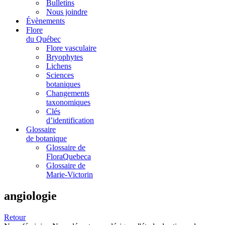
Bulletins
Nous joindre
Évènements
Flore
du Québec
Flore vasculaire
Bryophytes
Lichens
Sciences
botaniques
Changements
taxonomiques
Clés
d’identification
Glossaire
de botanique
Glossaire de
FloraQuebeca
Glossaire de
Marie-Victorin
angiologie
Retour