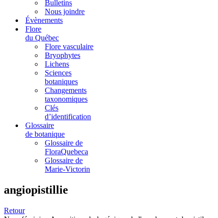
Bulletins
Nous joindre
Évènements
Flore
du Québec
Flore vasculaire
Bryophytes
Lichens
Sciences
botaniques
Changements
taxonomiques
Clés
d’identification
Glossaire
de botanique
Glossaire de
FloraQuebeca
Glossaire de
Marie-Victorin
angiopistillie
Retour