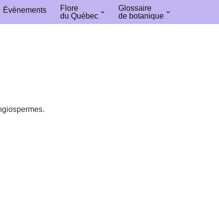
Flore
Glossaire
Évènements
du Québec
de botanique
Angiospermes.