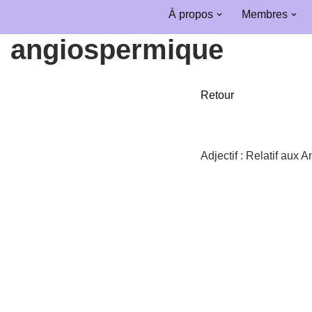
À propos
Membres
Aller
angiospermique
au
contenu
Retour
Adjectif :
Relatif aux 