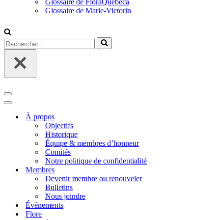
Glossaire de FloraQuebeca
Glossaire de Marie-Victorin
Rechercher...
Menu
de
Menu
navigation
de
À propos
navigation
Objectifs
Historique
Équipe & membres d’honneur
Comités
Notre politique de confidentialité
Membres
Devenir membre ou renouveler
Bulletins
Nous joindre
Évènements
Flore