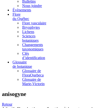
Bulletins
Nous joindre
Évènements
Flore
du Québec
Flore vasculaire
Bryophytes
Lichens
Sciences
botaniques
Changements
taxonomiques
Clés
d’identification
Glossaire
de botanique
Glossaire de
FloraQuebeca
Glossaire de
Marie-Victorin
anisogyne
Retour