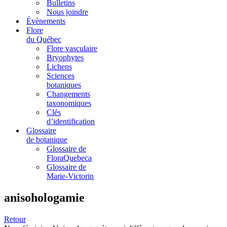
Bulletins
Nous joindre
Évènements
Flore
du Québec
Flore vasculaire
Bryophytes
Lichens
Sciences
botaniques
Changements
taxonomiques
Clés
d’identification
Glossaire
de botanique
Glossaire de
FloraQuebeca
Glossaire de
Marie-Victorin
anisohologamie
Retour