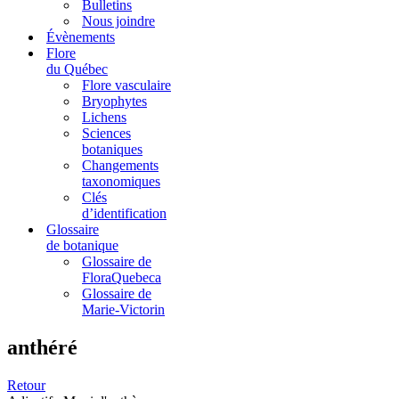
Bulletins
Nous joindre
Évènements
Flore
du Québec
Flore vasculaire
Bryophytes
Lichens
Sciences
botaniques
Changements
taxonomiques
Clés
d’identification
Glossaire
de botanique
Glossaire de
FloraQuebeca
Glossaire de
Marie-Victorin
anthéré
Retour