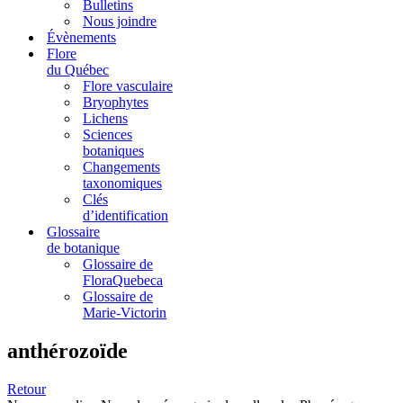
Bulletins
Nous joindre
Évènements
Flore
du Québec
Flore vasculaire
Bryophytes
Lichens
Sciences
botaniques
Changements
taxonomiques
Clés
d’identification
Glossaire
de botanique
Glossaire de
FloraQuebeca
Glossaire de
Marie-Victorin
anthérozoïde
Retour