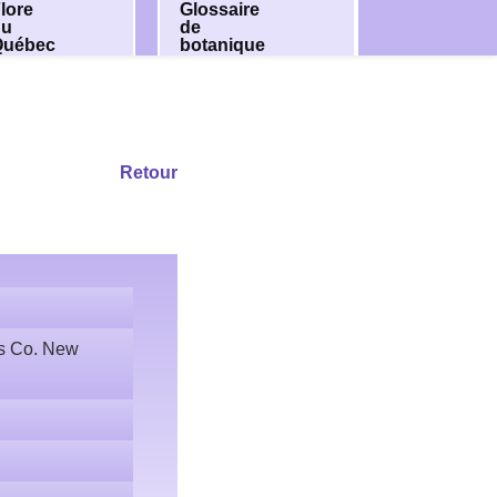
lore
Glossaire
du
de
Québec
botanique
Retour
ss Co. New