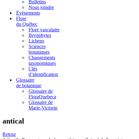
Bulletins
Nous joindre
Évènements
Flore
du Québec
Flore vasculaire
Bryophytes
Lichens
Sciences
botaniques
Changements
taxonomiques
Clés
d’identification
Glossaire
de botanique
Glossaire de
FloraQuebeca
Glossaire de
Marie-Victorin
antical
Retour