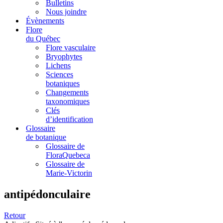
Bulletins
Nous joindre
Évènements
Flore
du Québec
Flore vasculaire
Bryophytes
Lichens
Sciences
botaniques
Changements
taxonomiques
Clés
d’identification
Glossaire
de botanique
Glossaire de
FloraQuebeca
Glossaire de
Marie-Victorin
antipédonculaire
Retour