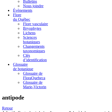
Bulletins
Nous joindre
Évènements
Flore
du Québec
Flore vasculaire
Bryophytes
Lichens
Sciences
botaniques
Changements
taxonomiques
Clés
d’identification
Glossaire
de botanique
Glossaire de
FloraQuebeca
Glossaire de
Marie-Victorin
antipode
Retour