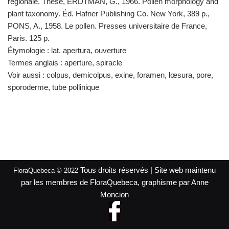
régionale. Thèse, ERDTMAN, G., 1966. Pollen morphology and
plant taxonomy. Éd. Hafner Publishing Co. New York, 389 p.,
PONS, A., 1958. Le pollen. Presses universitaire de France,
Paris. 125 p.
Étymologie :
lat. apertura, ouverture
Termes anglais :
aperture, spiracle
Voir aussi :
colpus, demicolpus, exine, foramen, lœsura, pore,
sporoderme, tube pollinique
Tous droits réservés | Site web maintenu
FloraQuebeca © 2022
par les membres de FloraQuebeca, graphisme par Anne
Moncion