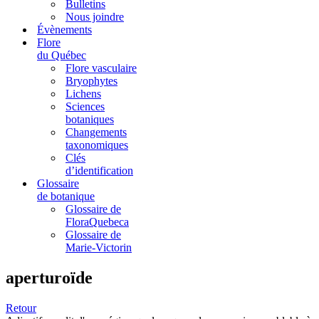
Bulletins
Nous joindre
Évènements
Flore
du Québec
Flore vasculaire
Bryophytes
Lichens
Sciences
botaniques
Changements
taxonomiques
Clés
d’identification
Glossaire
de botanique
Glossaire de
FloraQuebeca
Glossaire de
Marie-Victorin
aperturoïde
Retour